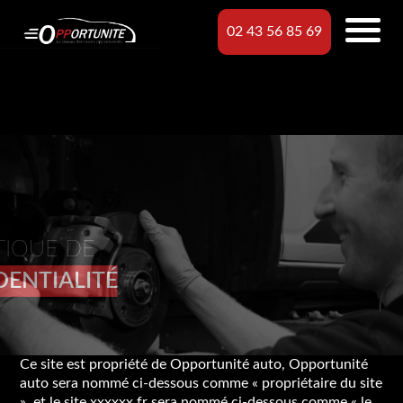
02 43 56 85 69
TIQUE DE
DENTIALITÉ
Ce site est propriété de Opportunité auto, Opportunité
auto sera nommé ci-dessous comme « propriétaire du site
», et le site xxxxxx.fr sera nommé ci-dessous comme « le