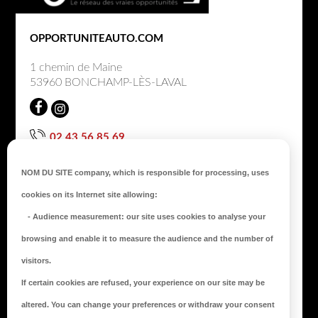
c
OPPORTUNITEAUTO.COM
k
t
1 chemin de Maine
53960 BONCHAMP-LÈS-LAVAL
o
t
o
02 43 56 85 69
p
NOUS CONTACTER
NOM DU SITE company
, which is responsible for processing, uses
cookies on its Internet site allowing:
AUTO OPPORTUNIT
É
-
Audience measurement
: our site uses cookies to analyse your
Nos engagements
browsing and enable it to measure the audience and the number of
Notre centre de préparation
visitors.
L’avis de nos clients
If certain cookies are refused, your experience on our site may be
LIENS UTILES
altered. You can change your preferences or withdraw your consent