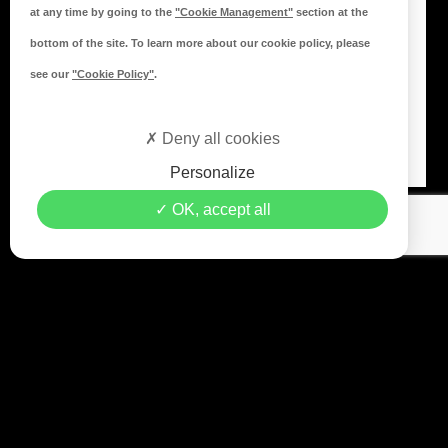
Les conditions générales de vente
at any time by going to the
"Cookie Management"
section at the
Mentions légales
bottom of the site. To learn more about our cookie policy, please
Politique de confidentialité
see our
"Cookie Policy"
.
NOTRE R
ÉSEAU
Nos implantations
Deny all cookies
Personalize
OK, accept all
© 2026 Copyright Opportunité Automobile… - Crédits
Leb
Communication