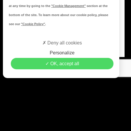
Les conditions générales de vente
at any time by going to the
"Cookie Management"
section at the
Mentions légales
bottom of the site. To learn more about our cookie policy, please
Politique de confidentialité
see our
"Cookie Policy"
.
NOTRE R
ÉSEAU
Nos implantations
Deny all cookies
Personalize
OK, accept all
© 2026 Copyright Opportunité Automobile… - Crédits
Leb
Communication