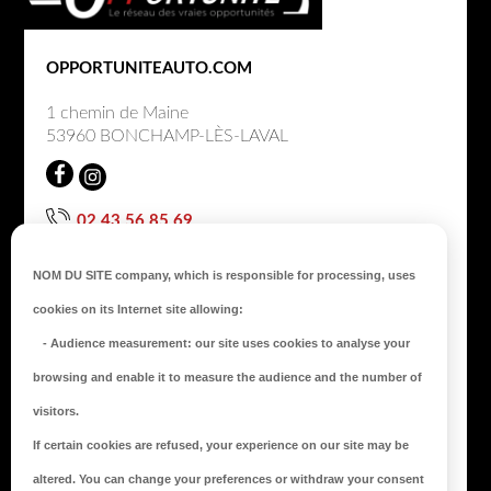
a
c
OPPORTUNITEAUTO.COM
k
t
1 chemin de Maine
53960 BONCHAMP-LÈS-LAVAL
o
t
o
02 43 56 85 69
p
NOUS CONTACTER
NOM DU SITE company
, which is responsible for processing, uses
cookies on its Internet site allowing:
AUTO OPPORTUNIT
É
-
Audience measurement
: our site uses cookies to analyse your
Nos engagements
browsing and enable it to measure the audience and the number of
Notre centre de préparation
visitors.
L’avis de nos clients
If certain cookies are refused, your experience on our site may be
LIENS UTILES
altered. You can change your preferences or withdraw your consent