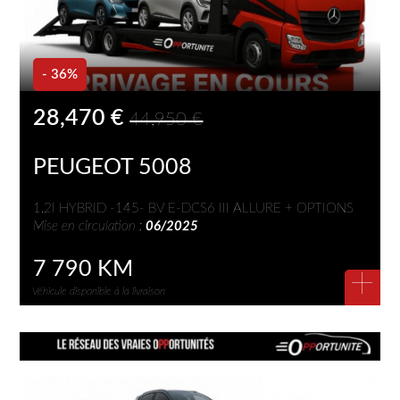
- 36%
28,470 €
44,950 €
PEUGEOT 5008
1.2I HYBRID -145- BV E-DCS6 III ALLURE + OPTIONS
Mise en circulation :
06/2025
7 790 KM
+
Véhicule disponible à la livraison