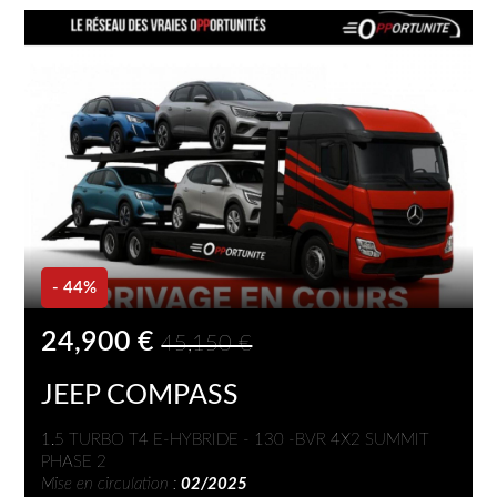
- 44%
24,900 €
45,150 €
JEEP COMPASS
1.5 TURBO T4 E-HYBRIDE - 130 -BVR 4X2 SUMMIT
PHASE 2
Mise en circulation :
02/2025