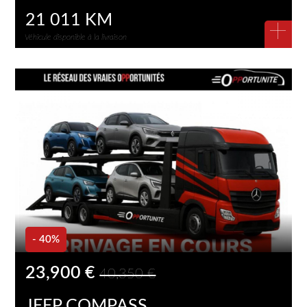
21 011 KM
+
Véhicule disponible à la livraison
- 40%
23,900 €
40,350 €
JEEP COMPASS