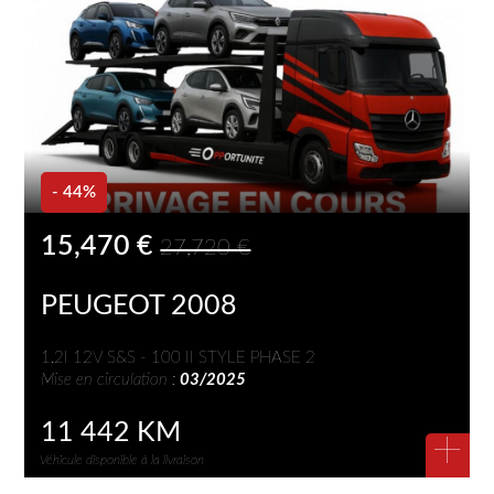
- 44%
15,470 €
27,720 €
PEUGEOT 2008
1.2I 12V S&S - 100 II STYLE PHASE 2
Mise en circulation :
03/2025
11 442 KM
+
Véhicule disponible à la livraison