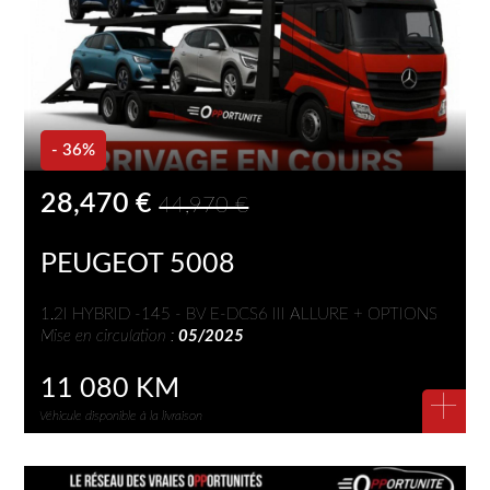
- 36%
28,470 €
44,970 €
PEUGEOT 5008
1.2I HYBRID -145 - BV E-DCS6 III ALLURE + OPTIONS
Mise en circulation :
05/2025
11 080 KM
+
Véhicule disponible à la livraison