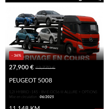
- 36%
27,900 €
43,770 €
PEUGEOT 5008
1.2I HYBRID -145 - BV E-DCS6 III ALLURE + OPTIONS
Mise en circulation :
06/2025
11 148 KM