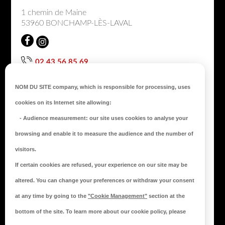
t
1 chemin de Maine
53960 BONCHAMP-LÈS-LAVAL
o
t
o
02 43 56 85 69
p
NOUS CONTACTER
NOM DU SITE company
, which is responsible for processing, uses
cookies on its Internet site allowing:
AUTO OPPORTUNIT
É
-
Audience measurement
: our site uses cookies to analyse your
Nos engagements
browsing and enable it to measure the audience and the number of
Notre centre de préparation
visitors.
L’avis de nos clients
If certain cookies are refused, your experience on our site may be
LIENS UTILES
altered. You can change your preferences or withdraw your consent
Les conditions générales de vente
at any time by going to the
"Cookie Management"
section at the
Mentions légales
bottom of the site. To learn more about our cookie policy, please
Politique de confidentialité