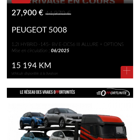
27,900 €
44,970 €
PEUGEOT 5008
1.2I HYBRID -145- BV E-DCS6 III ALLURE + OPTIONS
Mise en circulation :
06/2025
15 194 KM
+
Véhicule disponible à la livraison