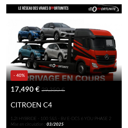
- 40%
17,490 €
29,350 €
CITROEN C4
1.2I HYBRIDE - 100 S&S - BV E-DCS 6 YOU PHASE 2
Mise en circulation :
03/2025