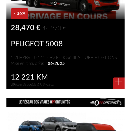
- 36%
28,470 €
44,970 €
PEUGEOT 5008
1.2I HYBRID -145 - BV E-DCS6 III ALLURE + OPTIONS
Mise en circulation :
06/2025
12 221 KM
+
Véhicule disponible à la livraison