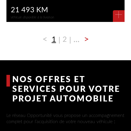
21 493 KM
+
Véhicule disponible à la livraison
<
...
>
1
2
NOS OFFRES ET
SERVICES POUR VOTRE
PROJET AUTOMOBILE
Le réseau Opportunité vous propose un accompagnement
complet pour l’acquisition de votre nouveau véhicule :