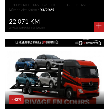
1.2I HYBRID - 145 - BV E-DCS6 II STYLE PHASE 2
Mise en circulation :
03/2025
22 071 KM
+
Véhicule disponible à la livraison
- 42%