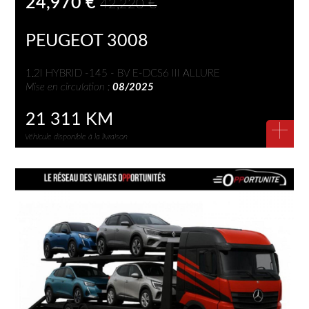
24,970 €
42,220 €
PEUGEOT 3008
1.2I HYBRID -145 - BV E-DCS6 III ALLURE
Mise en circulation :
08/2025
21 311 KM
+
Véhicule disponible à la livraison