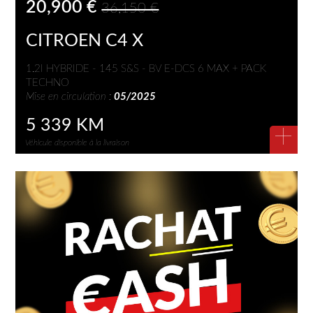
20,900 €
36,150 €
CITROEN C4 X
1.2I HYBRIDE - 145 S&S - BV E-DCS 6 MAX + PACK
TECHNO
Mise en circulation :
05/2025
5 339 KM
+
Véhicule disponible à la livraison