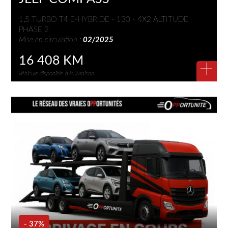
1.5 TURBO T4 E-HYBRIDE - 130 - 4X2 ALTITUDE
PHASE 2
Mise en circulation :
02/2025
16 408 KM
+
Véhicule disponible à la livraison
- 37%